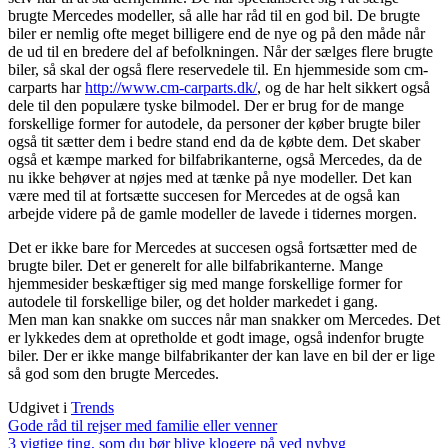
brugte Mercedes modeller, så alle har råd til en god bil. De brugte
biler er nemlig ofte meget billigere end de nye og på den måde når
de ud til en bredere del af befolkningen. Når der sælges flere brugte
biler, så skal der også flere reservedele til. En hjemmeside som cm-
carparts har
http://www.cm-carparts.dk/
, og de har helt sikkert også
dele til den populære tyske bilmodel. Der er brug for de mange
forskellige former for autodele, da personer der køber brugte biler
også tit sætter dem i bedre stand end da de købte dem. Det skaber
også et kæmpe marked for bilfabrikanterne, også Mercedes, da de
nu ikke behøver at nøjes med at tænke på nye modeller. Det kan
være med til at fortsætte succesen for Mercedes at de også kan
arbejde videre på de gamle modeller de lavede i tidernes morgen.
Det er ikke bare for Mercedes at succesen også fortsætter med de
brugte biler. Det er generelt for alle bilfabrikanterne. Mange
hjemmesider beskæftiger sig med mange forskellige former for
autodele til forskellige biler, og det holder markedet i gang.
Men man kan snakke om succes når man snakker om Mercedes. Det
er lykkedes dem at opretholde et godt image, også indenfor brugte
biler. Der er ikke mange bilfabrikanter der kan lave en bil der er lige
så god som den brugte Mercedes.
Udgivet i
Trends
Indlægsnavigation
Gode råd til rejser med familie eller venner
3 vigtige ting, som du bør blive klogere på ved nybyg