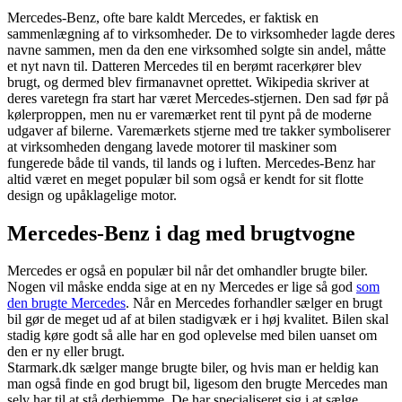
Mercedes-Benz, ofte bare kaldt Mercedes, er faktisk en
sammenlægning af to virksomheder. De to virksomheder lagde deres
navne sammen, men da den ene virksomhed solgte sin andel, måtte
et nyt navn til. Datteren Mercedes til en berømt racerkører blev
brugt, og dermed blev firmanavnet oprettet. Wikipedia skriver at
deres varetegn fra start har været Mercedes-stjernen. Den sad før på
kølerproppen, men nu er varemærket rent til pynt på de moderne
udgaver af bilerne. Varemærkets stjerne med tre takker symboliserer
at virksomheden dengang lavede motorer til maskiner som
fungerede både til vands, til lands og i luften. Mercedes-Benz har
altid været en meget populær bil som også er kendt for sit flotte
design og upåklagelige motor.
Mercedes-Benz i dag med brugtvogne
Mercedes er også en populær bil når det omhandler brugte biler.
Nogen vil måske endda sige at en ny Mercedes er lige så god
som
den brugte Mercedes
. Når en Mercedes forhandler sælger en brugt
bil gør de meget ud af at bilen stadigvæk er i høj kvalitet. Bilen skal
stadig køre godt så alle har en god oplevelse med bilen uanset om
den er ny eller brugt.
Starmark.dk sælger mange brugte biler, og hvis man er heldig kan
man også finde en god brugt bil, ligesom den brugte Mercedes man
selv har til at stå derhjemme. De har specialiseret sig i at sælge