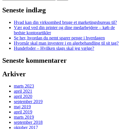
efter:
Seneste indlæg
Hvad kan din virksomhed bruge et marketingsbureau til?
Vær god ved din printer og dine medarbejdere – køb de
bedste kontorartikler
Se her, hvordan du nemt sparer penge i hverdagen
Hvornår skal man investere i en algebehandling til sit tag?
Hundefoder – Hvilken slags skal jeg vælge?
Seneste kommentarer
Arkiver
marts 2023
april 2021
april 2020
september 2019
maj 2019
april 2019
marts 2019
september 2018
oktober 2017