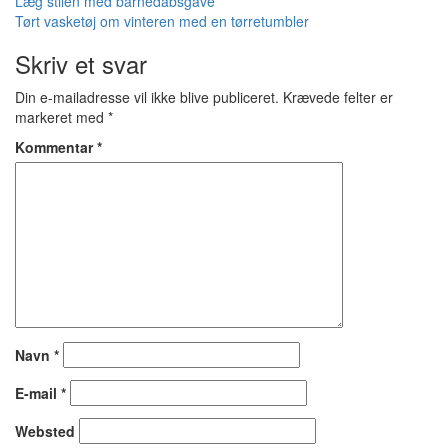
Indlægsnavigation
Læg stilen med barnedåbsgave
Tørt vasketøj om vinteren med en tørretumbler
Skriv et svar
Din e-mailadresse vil ikke blive publiceret.
Krævede felter er
markeret med
*
Kommentar
*
Navn
*
E-mail
*
Websted