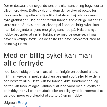
Der er desværre en stigende tendens til at sunde ting begynder at
blive mere dyre. Dette skylde, at dem der ønsker at betale for
disse sunde ting ofte er villige til at betale en høj pris for deres
dyre grøntsager. Dog er der fortsat mange andre billige måder at
være sund på. Hvis man for eksempel finder en billig cykel, kan
man let begynde at tjene energi og sundhed på. Hvis ens nye
hobby begynder at være i forbindelse med bevægelse, vil man
have en kæmpe fordel, da de fleste kan have problemer med at
holde sig i form.
Med en billig cykel kan man
altid fortryde
I de fleste hobbyer føler man, at man indgår en bestemt aftale,
når man vælger at melde sig til en bestemt sport eller blive del af
den bestemt klub. Dette kan for mange virke skræmmende, og
derfor kan man let også komme til at lade være med at dyrke at
en hobby. Her vil en nem aftale eller en billig cykel let komme til at
gøre det mere overskueligt at starte på en ny hobby.
Udgivet i
Energi