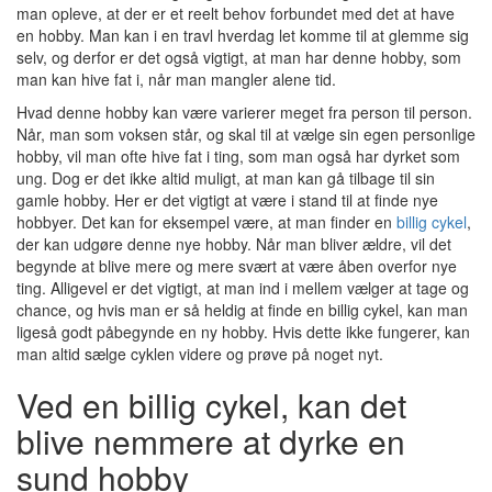
man opleve, at der er et reelt behov forbundet med det at have
en hobby. Man kan i en travl hverdag let komme til at glemme sig
selv, og derfor er det også vigtigt, at man har denne hobby, som
man kan hive fat i, når man mangler alene tid.
Hvad denne hobby kan være varierer meget fra person til person.
Når, man som voksen står, og skal til at vælge sin egen personlige
hobby, vil man ofte hive fat i ting, som man også har dyrket som
ung. Dog er det ikke altid muligt, at man kan gå tilbage til sin
gamle hobby. Her er det vigtigt at være i stand til at finde nye
hobbyer. Det kan for eksempel være, at man finder en
billig cykel
,
der kan udgøre denne nye hobby. Når man bliver ældre, vil det
begynde at blive mere og mere svært at være åben overfor nye
ting. Alligevel er det vigtigt, at man ind i mellem vælger at tage og
chance, og hvis man er så heldig at finde en billig cykel, kan man
ligeså godt påbegynde en ny hobby. Hvis dette ikke fungerer, kan
man altid sælge cyklen videre og prøve på noget nyt.
Ved en billig cykel, kan det
blive nemmere at dyrke en
sund hobby