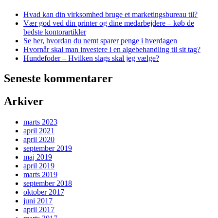
Hvad kan din virksomhed bruge et marketingsbureau til?
Vær god ved din printer og dine medarbejdere – køb de
bedste kontorartikler
Se her, hvordan du nemt sparer penge i hverdagen
Hvornår skal man investere i en algebehandling til sit tag?
Hundefoder – Hvilken slags skal jeg vælge?
Seneste kommentarer
Arkiver
marts 2023
april 2021
april 2020
september 2019
maj 2019
april 2019
marts 2019
september 2018
oktober 2017
juni 2017
april 2017