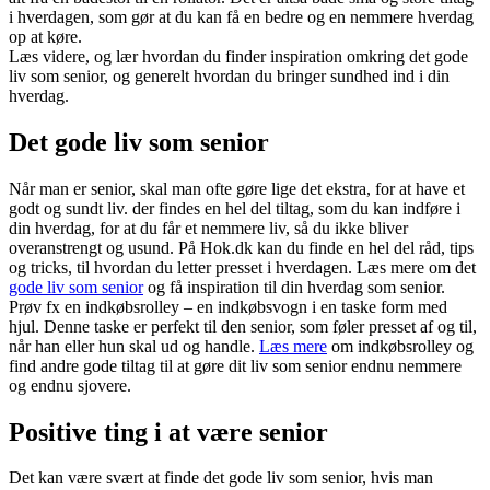
i hverdagen, som gør at du kan få en bedre og en nemmere hverdag
op at køre.
Læs videre, og lær hvordan du finder inspiration omkring det gode
liv som senior, og generelt hvordan du bringer sundhed ind i din
hverdag.
Det gode liv som senior
Når man er senior, skal man ofte gøre lige det ekstra, for at have et
godt og sundt liv. der findes en hel del tiltag, som du kan indføre i
din hverdag, for at du får et nemmere liv, så du ikke bliver
overanstrengt og usund. På Hok.dk kan du finde en hel del råd, tips
og tricks, til hvordan du letter presset i hverdagen. Læs mere om det
gode liv som senior
og få inspiration til din hverdag som senior.
Prøv fx en indkøbsrolley – en indkøbsvogn i en taske form med
hjul. Denne taske er perfekt til den senior, som føler presset af og til,
når han eller hun skal ud og handle.
Læs mere
om indkøbsrolley og
find andre gode tiltag til at gøre dit liv som senior endnu nemmere
og endnu sjovere.
Positive ting i at være senior
Det kan være svært at finde det gode liv som senior, hvis man