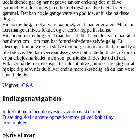
udelukkende går og har negative tanker omkring det, at blive
gammel. For der findes jo en hel del også positive i det at være
gammel. Det kan nogle gange være en god ide, at huske på disse
ting.
En positiv ting, i det at være gammel, er at man er erfaren. Man har
lært mange af livets lektier, og er derfor rig på livskunst.
En anden positiv ting, er at man har tid, til at lave det, som man altid
har drømt om – om man har fornødenhederne selvfølgelig. Et
eksempel kunne være, at skrive den bog, som man altid har haft lyst
til at skrive. Det kan være sindssyg svært at finde tid til det, når man
er på arbejdsmarkedet, men som pensionist findes der tid til det.
Fokuser på de positive aspekter i det at blive gammel, og sørg for at
hjælpe dig selv, når du bliver endnu mere skrøbelig, så du kan være
sund hele livet.
Udgivet i
Q&A
Indlægsnavigation
Indret dit hjem med de nyeste, skandinaviske trends
Disse ting skal du være opmærksomme på ved køb af ny
tørretumbler
Skriv et svar