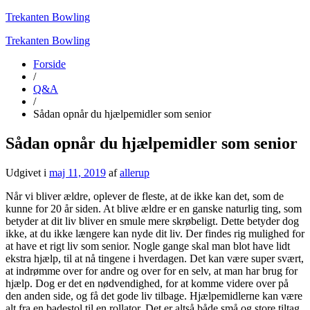
Trekanten Bowling
Trekanten Bowling
Forside
/
Q&A
/
Sådan opnår du hjælpemidler som senior
Sådan opnår du hjælpemidler som senior
Udgivet i
maj 11, 2019
af
allerup
Når vi bliver ældre, oplever de fleste, at de ikke kan det, som de
kunne for 20 år siden. At blive ældre er en ganske naturlig ting, som
betyder at dit liv bliver en smule mere skrøbeligt. Dette betyder dog
ikke, at du ikke længere kan nyde dit liv. Der findes rig mulighed for
at have et rigt liv som senior. Nogle gange skal man blot have lidt
ekstra hjælp, til at nå tingene i hverdagen. Det kan være super svært,
at indrømme over for andre og over for en selv, at man har brug for
hjælp. Dog er det en nødvendighed, for at komme videre over på
den anden side, og få det gode liv tilbage. Hjælpemidlerne kan være
alt fra en badestol til en rollator. Det er altså både små og store tiltag