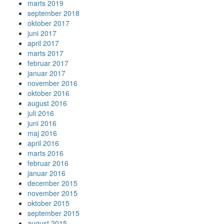
marts 2019
september 2018
oktober 2017
juni 2017
april 2017
marts 2017
februar 2017
januar 2017
november 2016
oktober 2016
august 2016
juli 2016
juni 2016
maj 2016
april 2016
marts 2016
februar 2016
januar 2016
december 2015
november 2015
oktober 2015
september 2015
august 2015